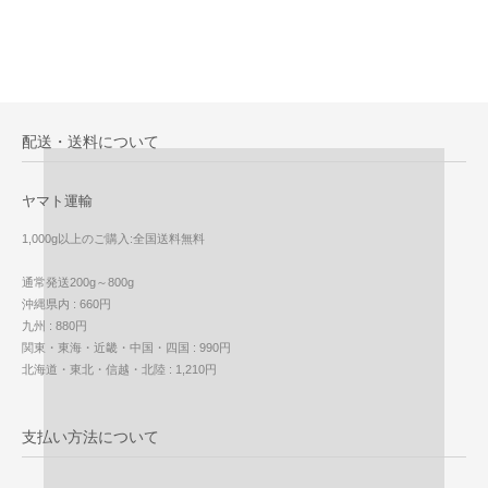
配送・送料について
ヤマト運輸
1,000g以上のご購入:全国送料無料
通常発送200g～800g
沖縄県内 : 660円
九州 : 880円
関東・東海・近畿・中国・四国 : 990円
北海道・東北・信越・北陸 : 1,210円
支払い方法について