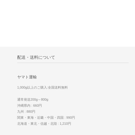
配送・送料について
ヤマト運輸
1,000g以上のご購入:全国送料無料
通常発送200g～800g
沖縄県内 : 660円
九州 : 880円
関東・東海・近畿・中国・四国 : 990円
北海道・東北・信越・北陸 : 1,210円