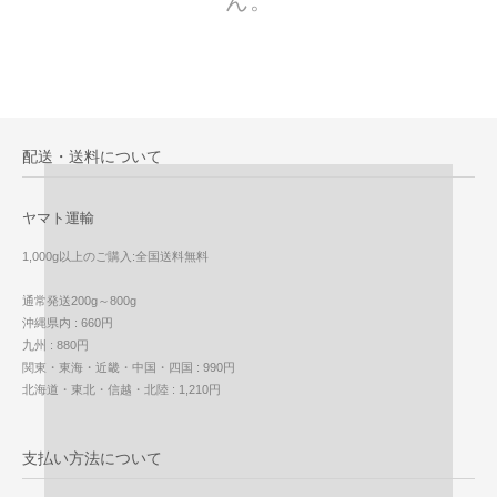
ん。
配送・送料について
ヤマト運輸
1,000g以上のご購入:全国送料無料
通常発送200g～800g
沖縄県内 : 660円
九州 : 880円
関東・東海・近畿・中国・四国 : 990円
北海道・東北・信越・北陸 : 1,210円
支払い方法について